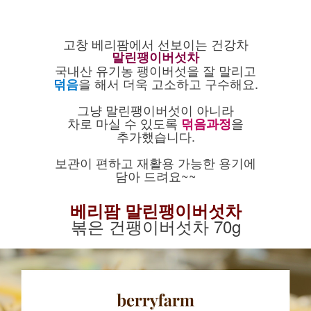
고창 베리팜에서 선보이는 건강차
말린팽이버섯차
국내산 유기농 팽이버섯을 잘 말리고
을 해서 더욱 고소하고 구수해요.
덖음
그냥 말린팽이버섯이 아니라
차로 마실 수 있도록
을
덖음과정
추가했습니다.
보관이 편하고 재활용 가능한 용기에
담아 드려요~~
베리팜 말린팽이버섯차
볶은 건팽이버섯차 70g