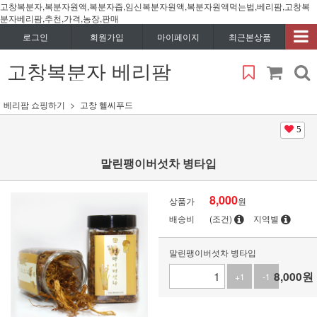
고창복분자,복분자원액,복분자즙,임신복분자원액,복분자원액먹는법,베리팜,고창복
분자베리팜,추천,가격,농장,판매
로그인
회원가입
마이페이지
최근본상품
고창복분자 베리팜
베리팜 쇼핑하기
고창 헬씨푸드
5
말린팽이버섯차 병타입
8,000
상품가
원
배송비
(조건)
지역별
말린팽이버섯차 병타입
8,000
원
+1
-1