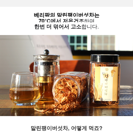
베리팜의 말린팽이버섯차는
하며
70
°C에서 저온건조
합니다.
한번 더 덖어서 고소
말린팽이버섯차, 어떻게 먹죠?