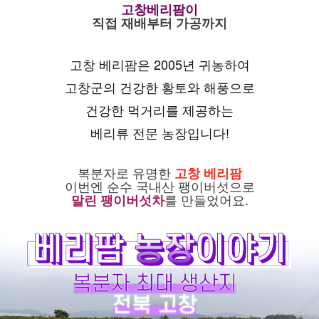
고창베리팜이
직접 재배부터 가공까지
고창 베리팜은 2005년 귀농하여
고창군의 건강한 황토와 해풍으로
건강한 먹거리를 제공하는
베리류 전문 농장입니다!
복분자로 유명한
고창 베리팜
이번엔 순수 국내산 팽이버섯으로
를 만들었어요.
말린 팽이버섯차