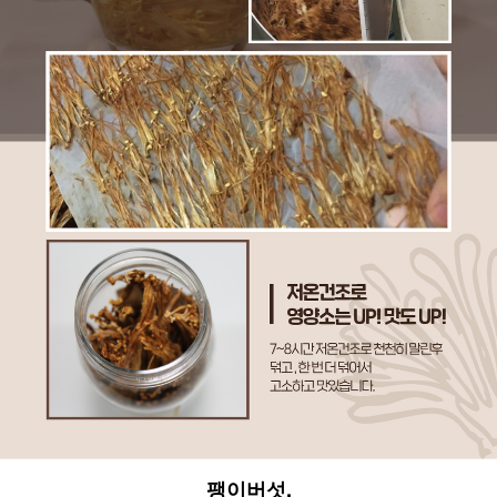
팽이버섯,