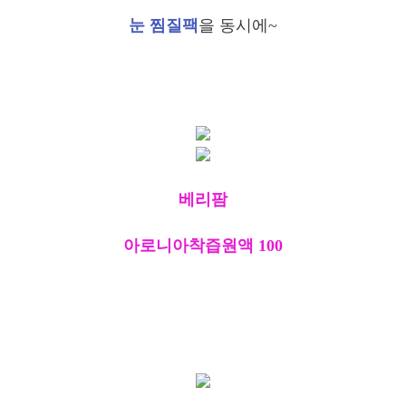
눈 찜질팩
을 동시에~
베리팜
아로니아착즙원액 100