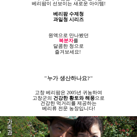
베리팜이 선보이는 새로운 아이템!
베리팜 수제청
과일청 시리즈
원액으로 만나봤던
복분자
를
달콤한 청으로
즐겨보세요!
"누가 생산하나요?"
고창 베리팜은 2005년 귀농하여
고창군의
건강한 황토와 해풍
으로
건강한 먹거리를 제공하는
베리류 전문 농장입니다!