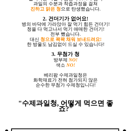
과일의 수분과 착즙과정을 걸쳐
진하고 맑은 청
으로 탄생했습니다.
2. 건더기가 없어요!
병의 바닥에 가라앉아 잘 먹기 힘든 건더기!
청을 다 먹고나서 먹기 애매한 건더기!
전부 뺐습니다.
대신
청으로 꽉꽉 채워 보내드려요!
한 방울도 남김없이 드실 수 있습니다!
3. 무첨가 청
방부제
NO!
색소
NO!
베리팜 수제과일청은
화학재료가 전혀 첨가되지 않은
순수한 무첨가 수제청입니다!
"수제과일청,
어떻게 먹으면 좋
죠?"