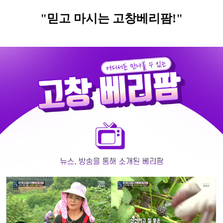
"믿고 마시는 고창베리팜!"