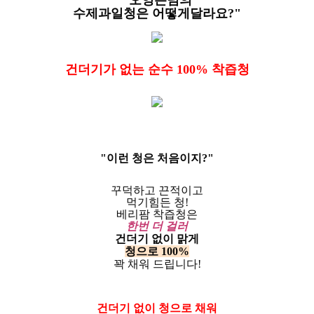
"오영은님의
수제과일청은
어떻게달라요?"
건더기가 없는 순수 100% 착즙청
"이런 청은 처음이지?"
꾸덕하고 끈적이고
먹기힘든 청!
베리팜 착즙청은
한번 더 걸러
건더기 없이 맑게
청으로 100%
꽉 채워 드립니다!
건더기 없이 청으로 채워