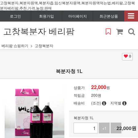
고창복분자,복분자원액,복분자즙,임신복분자원액,복분자원액먹는법,베리팜,고창복
분자베리팜,추천,가격,농장,판매
로그인
회원가입
마이페이지
최근본상품
고창복분자 베리팜
베리팜 쇼핑하기
고창복분자
0
복분자청 1L
22,000
상품가
원
적립금
200원
배송비
(조건)
지역별
복분자청 1L
22,000
원
+1
-1