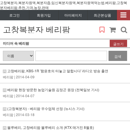
고창복분자,복분자원액,복분자즙,임신복분자원액,복분자원액먹는법,베리팜,고창복
분자베리팜,추천,가격,농장,판매
로그인
회원가입
마이페이지
최근본상품
고창복분자 베리팜
미디어 속 베리팜
글쓰기
검색
고창베리팜, KBS-1R '함윤호의 터놓고 말합시다' 라디오 방송 출연
베리팜
| 2014-04-09
베리팜 현장 방문한 농업기술원 김정곤 원장 (전북일보 기사)
베리팜
| 2014-04-07
(고창복분자) - 베리팜 우수업체 선정 (뉴시스 기사)
베리팜
| 2014-03-18
블루베리, 고창베리팜 블루베리 소개 (KTX 매거진 8월호)