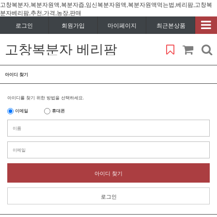
고창복분자,복분자원액,복분자즙,임신복분자원액,복분자원액먹는법,베리팜,고창복
분자베리팜,추천,가격,농장,판매
로그인
회원가입
마이페이지
최근본상품
고창복분자 베리팜
아이디 찾기
아이디를 찾기 위한 방법을 선택하세요.
이메일
휴대폰
아이디 찾기
로그인