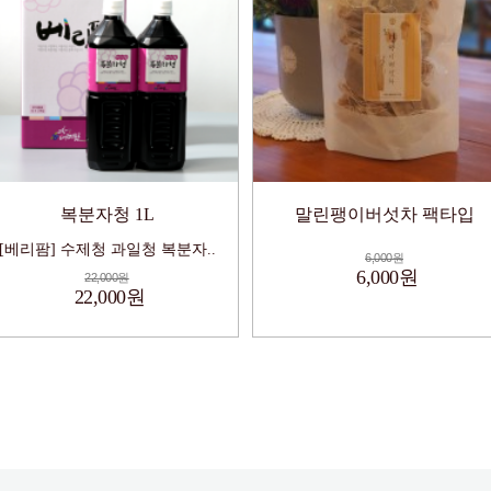
복분자청 1L
말린팽이버섯차 팩타입
[베리팜] 수제청 과일청 복분자..
6,000원
6,000원
22,000원
22,000원