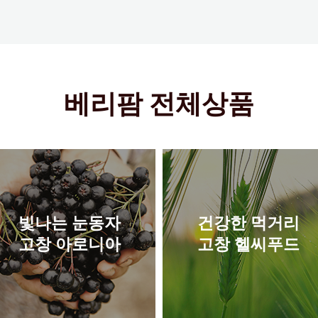
베리팜 전체상품
빛나는 눈동자
건강한 먹거리
고창 아로니아
고창 헬씨푸드