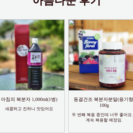
아름다운 후기
아침의 복분자 1,000ml(1병)
동결건조 복분자분말(용기형
100g
새콤하고 진하니 맛있어요
두 번째 복용 중인데 너무 좋아요..
계속 복용할 예정임.