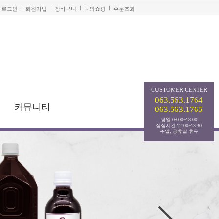
로그인
회원가입
장바구니
나의쇼핑
주문조회
CUSTOMER
CENTER
063.563.1764
커뮤니티
063.563.1765
평일 09:00~18:00
점심시간 12:00~13:30
주말, 공휴일 휴무