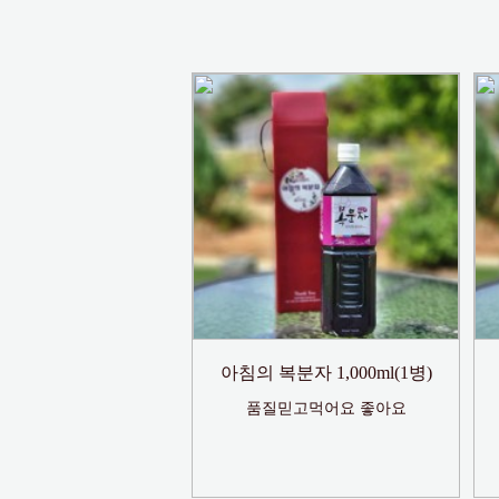
아침의 복분자 1,000ml(1병)
품질믿고먹어요 좋아요