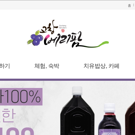
홈
하기
체험, 숙박
치유밥상, 카페