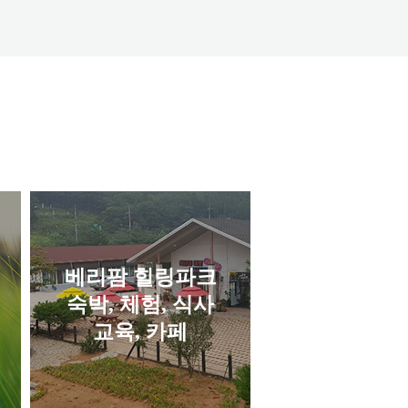
베리팜 힐링파크
숙박, 체험, 식사
교육, 카페