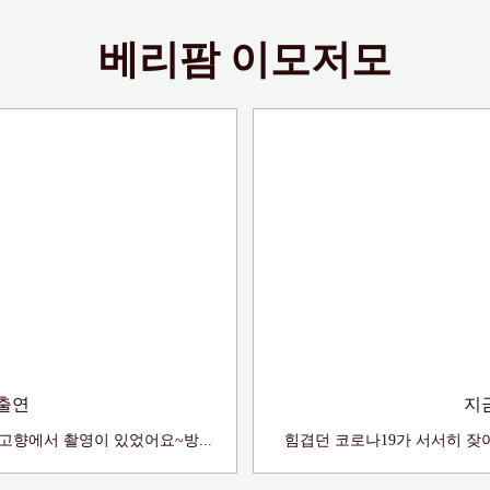
베리팜 이모저모
 출연
지
내고향에서 촬영이 있었어요~방...
힘겹던 코로나19가 서서히 잦아