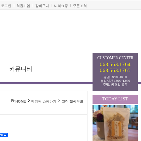
로그인
회원가입
장바구니
나의쇼핑
주문조회
CUSTOMER
CENTER
063.563.1764
커뮤니티
063.563.1765
평일 09:00~18:00
점심시간 12:00~13:30
주말, 공휴일 휴무
TODAY LIST
HOME
베리팜 쇼핑하기
고창 헬씨푸드