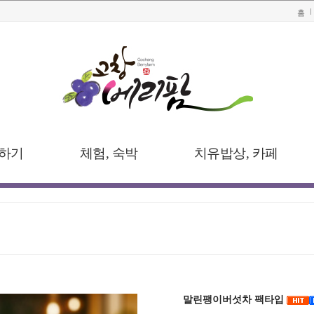
홈
하기
체험, 숙박
치유밥상, 카페
말린팽이버섯차 팩타입