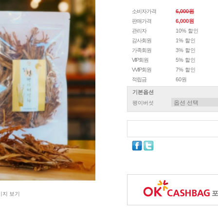
소비자가격
6,000원
판매가격
6,000원
관리자
10% 할인
감사회원
1% 할인
가족회원
3% 할인
VIP회원
5% 할인
VVIP회원
7% 할인
적립금
60원
기본옵션
팽이버섯
포
미지 보기